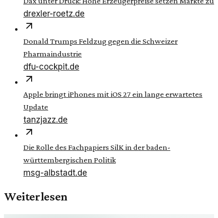
Dax unter Druck: Hohe Erzeugerpreise setzen Märkte zu
drexler-roetz.de
Donald Trumps Feldzug gegen die Schweizer
Pharmaindustrie
dfu-cockpit.de
Apple bringt iPhones mit iOS 27 ein lange erwartetes
Update
tanzjazz.de
Die Rolle des Fachpapiers SilK in der baden-
württembergischen Politik
msg-albstadt.de
Weiterlesen